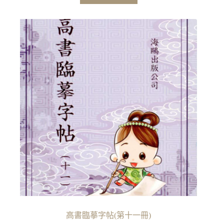
高書臨摹字帖(第十一冊)