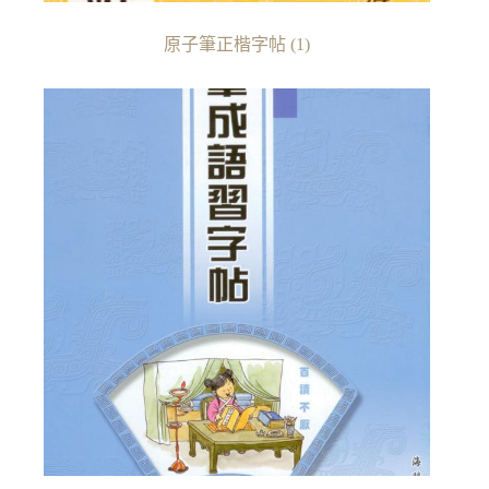
原子筆正楷字帖
(1)