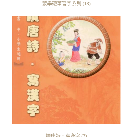
蒙學硬筆習字系列
(18)
讀唐詩‧寫漢字
(3)