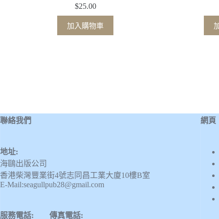
$
25.00
加入購物車
聯絡我們
網頁
地址:
海鷗出版公司
香港柴灣豐業街4號志同昌工業大廈10樓B室
E-Mail:seagullpub28@gmail.com
服務電話: 傳真電話: