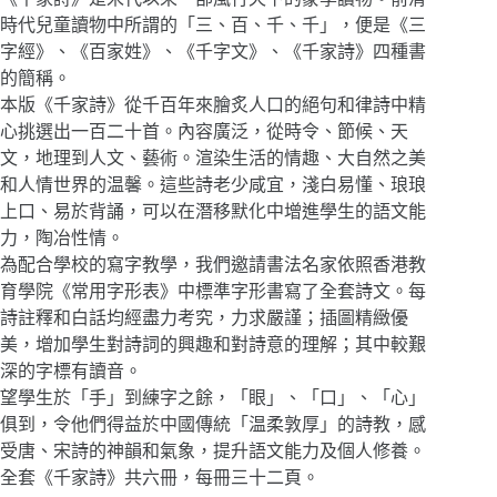
時代兒童讀物中所謂的「三、百、千、千」，便是《三
字經》、《百家姓》、《千字文》、《千家詩》四種書
的簡稱。
本版《千家詩》從千百年來膾炙人口的絕句和律詩中精
心挑選出一百二十首。內容廣泛，從時令、節候、天
文，地理到人文、藝術。渲染生活的情趣、大自然之美
和人情世界的温馨。這些詩老少咸宜，淺白易懂、琅琅
上口、易於背誦，可以在潛移默化中增進學生的語文能
力，陶冶性情。
為配合學校的寫字教學，我們邀請書法名家依照香港教
育學院《常用字形表》中標準字形書寫了全套詩文。每
詩註釋和白話均經盡力考究，力求嚴謹；插圖精緻優
美，增加學生對詩詞的興趣和對詩意的理解；其中較艱
深的字標有讀音。
望學生於「手」到練字之餘，「眼」、「口」、「心」
俱到，令他們得益於中國傳統「温柔敦厚」的詩教，感
受唐、宋詩的神韻和氣象，提升語文能力及個人修養。
全套《千家詩》共六冊，每冊三十二頁。