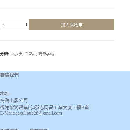
千
加入購物車
家
詩
(第
二
冊)
分類:
中小學
,
千家詩
,
硬筆字帖
數
量
聯絡我們
地址:
海鷗出版公司
香港柴灣豐業街4號志同昌工業大廈10樓B室
E-Mail:seagullpub28@gmail.com