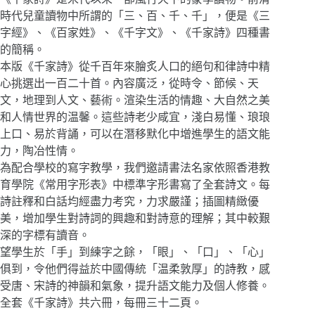
時代兒童讀物中所謂的「三、百、千、千」，便是《三
字經》、《百家姓》、《千字文》、《千家詩》四種書
的簡稱。
本版《千家詩》從千百年來膾炙人口的絕句和律詩中精
心挑選出一百二十首。內容廣泛，從時令、節候、天
文，地理到人文、藝術。渲染生活的情趣、大自然之美
和人情世界的温馨。這些詩老少咸宜，淺白易懂、琅琅
上口、易於背誦，可以在潛移默化中增進學生的語文能
力，陶冶性情。
為配合學校的寫字教學，我們邀請書法名家依照香港教
育學院《常用字形表》中標準字形書寫了全套詩文。每
詩註釋和白話均經盡力考究，力求嚴謹；插圖精緻優
美，增加學生對詩詞的興趣和對詩意的理解；其中較艱
深的字標有讀音。
望學生於「手」到練字之餘，「眼」、「口」、「心」
俱到，令他們得益於中國傳統「温柔敦厚」的詩教，感
受唐、宋詩的神韻和氣象，提升語文能力及個人修養。
全套《千家詩》共六冊，每冊三十二頁。