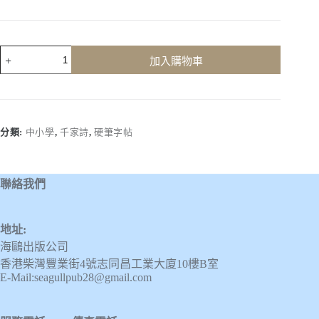
千
加入購物車
家
詩
(第
四
冊)
分類:
中小學
,
千家詩
,
硬筆字帖
數
量
聯絡我們
地址:
海鷗出版公司
香港柴灣豐業街4號志同昌工業大廈10樓B室
E-Mail:seagullpub28@gmail.com