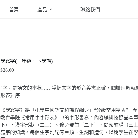
首頁
產品
聯絡我們
學寫字(一年級，下學期)
$
26.00
“字，是語文的本根……掌握文字的形音義愈正確，閱讀理解就愈
形表》序
《學寫字》將「小學中國語文科課程綱要」“分級常用字表”一
教育學院《常用字字形表》中的字形書寫。內容編排按照基本
下）、漢字形狀（二上）、偏旁部首（二下）、間架結構（三
寫字的知識。每個生字均配有筆順、生詞和造句，以期學生在