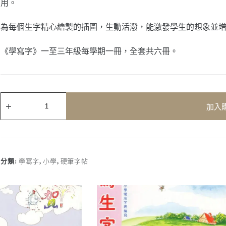
用。
為每個生字精心繪製的插圖，生動活潑，能激發學生的想象並
《學寫字》一至三年級每學期一冊，全套共六冊。
學
加入
寫
字
(一
年
級，
下
分類:
學寫字
,
小學
,
硬筆字帖
學
期)
數
量