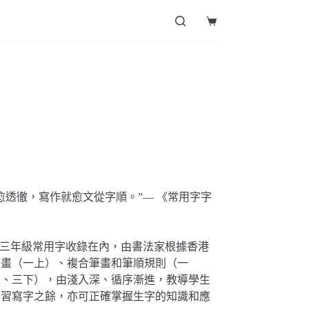
Shopping
cart
透徹，寫作就愈文從字順。”— 《常用字字
至三年級常用字收錄在內，由書法家根據香港
筆畫（一上）、複合筆畫和筆順規則（一
上、三下），由淺入深、循序漸進，教導學生
學習寫字之餘，亦可正確掌握生字的知識和應