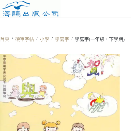
Skip
to
content
/
/
/
/
首頁
硬筆字帖
小學
學寫字
學寫字(一年級，下學期)