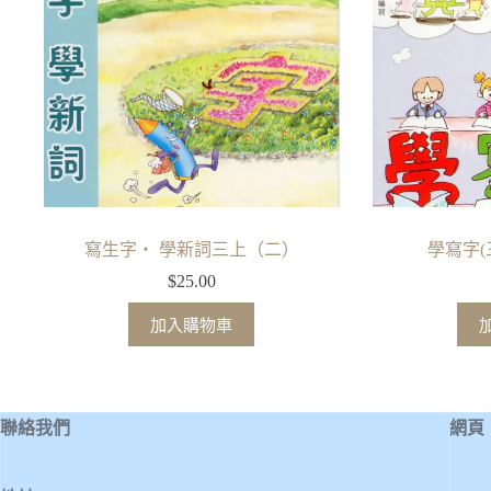
寫生字‧ 學新詞三上（二）
學寫字(
$
25.00
加入購物車
聯絡我們
網頁