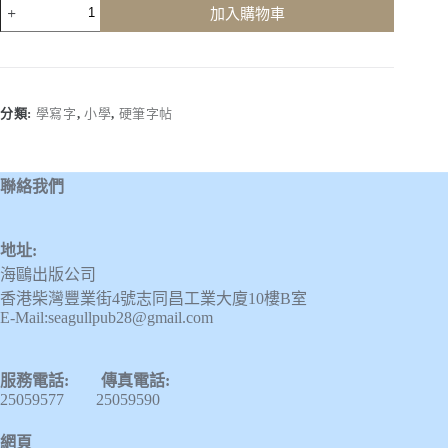
學
加入購物車
寫
字
(三
年
級，
分類:
學寫字
,
小學
,
硬筆字帖
下
學
期)
聯絡我們
數
量
地址:
海鷗出版公司
香港柴灣豐業街4號志同昌工業大廈10樓B室
E-Mail:seagullpub28@gmail.com
服務電話: 傳真電話:
25059577 25059590
網頁