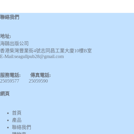
下
學
期)
聯絡我們
數
量
地址:
海鷗出版公司
香港柴灣豐業街4號志同昌工業大廈10樓B室
E-Mail:seagullpub28@gmail.com
服務電話: 傳真電話:
25059577 25059590
網頁
首頁
產品
聯絡我們