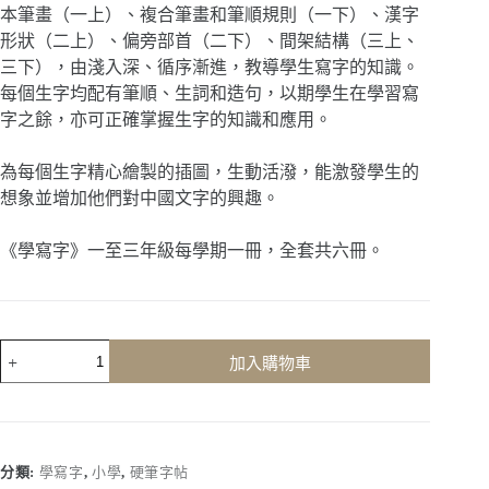
本筆畫（一上）、複合筆畫和筆順規則（一下）、漢字
形狀（二上）、偏旁部首（二下）、間架結構（三上、
三下），由淺入深、循序漸進，教導學生寫字的知識。
每個生字均配有筆順、生詞和造句，以期學生在學習寫
字之餘，亦可正確掌握生字的知識和應用。
為每個生字精心繪製的插圖，生動活潑，能激發學生的
想象並增加他們對中國文字的興趣。
《學寫字》一至三年級每學期一冊，全套共六冊。
學
加入購物車
寫
字
(二
年
級，
分類:
學寫字
,
小學
,
硬筆字帖