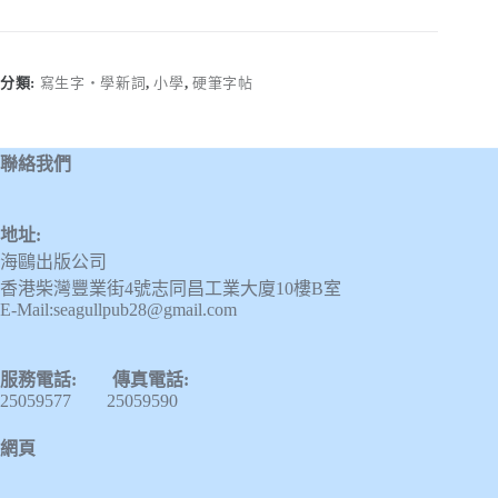
字‧
學
新
詞
分類:
寫生字‧學新詞
,
小學
,
硬筆字帖
一
上
（一）
聯絡我們
數
量
地址:
海鷗出版公司
香港柴灣豐業街4號志同昌工業大廈10樓B室
E-Mail:seagullpub28@gmail.com
服務電話: 傳真電話:
25059577 25059590
網頁