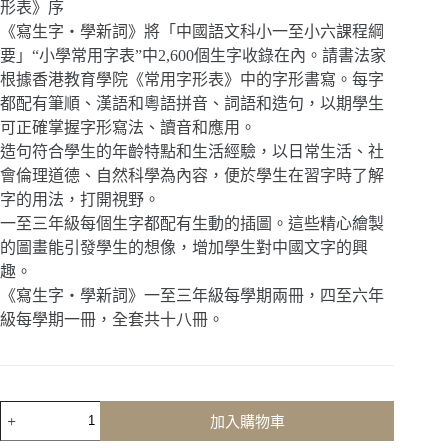
形表》序
《寫生字‧學新詞》將「中國語文科小一至小六課程綱
要」“小學常用字表”中2,600個生字收錄在內。請書法家
根據香港教育學院《常用字形表》中的字形書寫。每字
都配有筆順、漢語和粵語拼音、詞語和造句，以期學生
可正確掌握字形寫法、讀音和應用。
造句符合學生的年齡特點和生活經驗，以日常生活、社
會倫理道德、自然科學為內容，便於學生在習字時了解
字的用法，打開視野。
一至三年級每個生字都配有生動的插圖。這些精心繪製
的圖畫能引發學生的想像，增加學生對中國文字的興
趣。
《寫生字‧學新詞》一至三年級每學期兩冊，四至六年
級每學期一冊，全套共十八冊。
寫
加入購物車
生