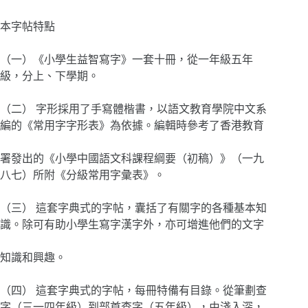
本字帖特點
（一）《小學生益智寫字》一套十冊，從一年級五年
級，分上、下學期。
（二） 字形採用了手寫體楷書，以語文教育學院中文系
編的《常用字字形表》為依據。編輯時參考了香港教育
署發出的《小學中國語文科課程綱要（初稿）》（一九
八七）所附《分級常用字彙表》。
（三） 這套字典式的字帖，囊括了有關字的各種基本知
識。除可有助小學生寫字漢字外，亦可增進他們的文字
知識和興趣。
（四） 這套字典式的字帖，每冊特備有目錄。從筆劃查
字（三一四年級）到部首查字（五年級），由淺入深，