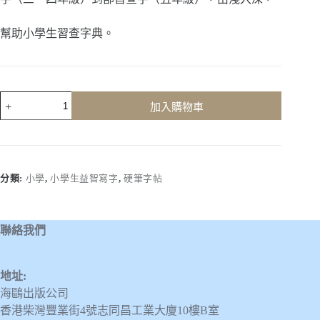
幫助小學生習查字典。
小
加入購物車
學
生
益
智
寫
分類:
小學
,
小學生益智寫字
,
硬筆字帖
字
(五
年
聯絡我們
級，
上
學
地址:
期)
海鷗出版公司
數
量
香港柴灣豐業街4號志同昌工業大廈10樓B室