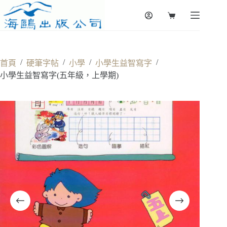
Skip
to
Shopping
content
cart
/
/
/
/
首頁
硬筆字帖
小學
小學生益智寫字
小學生益智寫字(五年級，上學期)