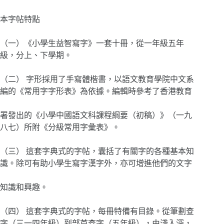
本字帖特點
（一）《小學生益智寫字》一套十冊，從一年級五年
級，分上、下學期。
（二） 字形採用了手寫體楷書，以語文教育學院中文系
編的《常用字字形表》為依據。編輯時參考了香港教育
署發出的《小學中國語文科課程綱要（初稿）》（一九
八七）所附《分級常用字彙表》。
（三） 這套字典式的字帖，囊括了有關字的各種基本知
識。除可有助小學生寫字漢字外，亦可增進他們的文字
知識和興趣。
（四） 這套字典式的字帖，每冊特備有目錄。從筆劃查
字（三一四年級）到部首查字（五年級），由淺入深，