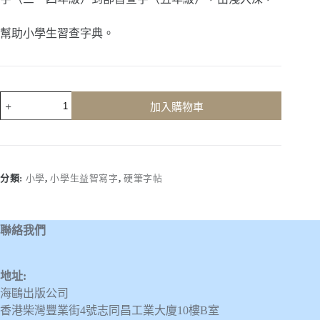
幫助小學生習查字典。
小
加入購物車
學
生
益
智
寫
分類:
小學
,
小學生益智寫字
,
硬筆字帖
字
(五
年
聯絡我們
級，
下
學
地址:
期)
海鷗出版公司
數
量
香港柴灣豐業街4號志同昌工業大廈10樓B室