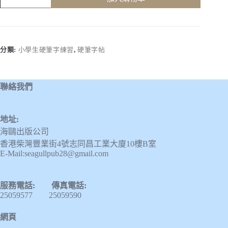
學
生
硬
筆
字
分類:
小學生硬筆字練習
,
硬筆字帖
練
習
(三
聯絡我們
年
級，
上
地址:
學
海鷗出版公司
期)
數
香港柴灣豐業街4號志同昌工業大廈10樓B室
E-Mail:seagullpub28@gmail.com
量
服務電話: 傳真電話:
25059577 25059590
網頁