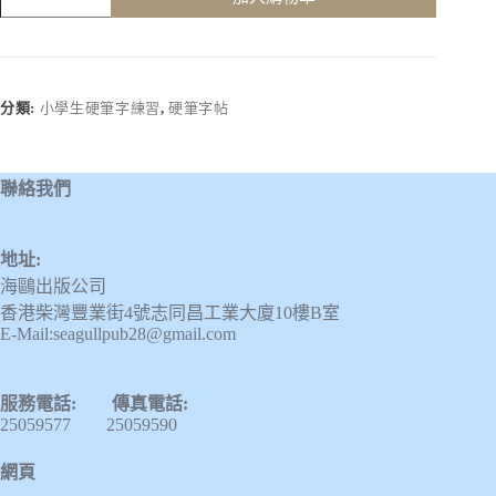
學
生
硬
筆
字
分類:
小學生硬筆字練習
,
硬筆字帖
練
習
(四
聯絡我們
年
級，
下
地址:
學
海鷗出版公司
期)
數
香港柴灣豐業街4號志同昌工業大廈10樓B室
E-Mail:seagullpub28@gmail.com
量
服務電話: 傳真電話:
25059577 25059590
網頁