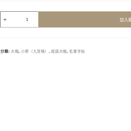
成
加入
語
大
楷
(第
一
冊)
分類:
大楷
,
小學（九宮格）
,
成語大楷
,
毛筆字帖
數
量