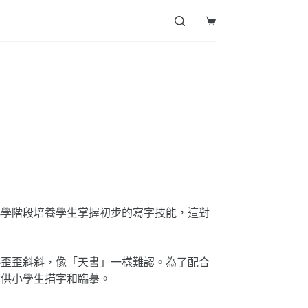
Shopping
cart
小學階段培養學生掌握初步的寫字技能，這對
得歪歪斜斜，像「天書」一樣難認。為了配合
，供小學生描字和臨摹。