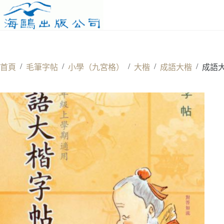
Skip
to
content
/
/
/
/
/
首頁
毛筆字帖
小學（九宮格）
大楷
成語大楷
成語大