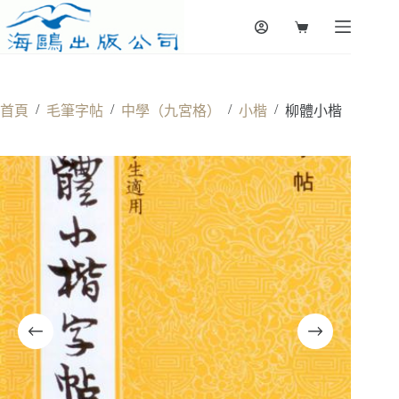
Skip
to
Shopping
content
cart
/
/
/
/
首頁
毛筆字帖
中學（九宮格）
小楷
柳體小楷