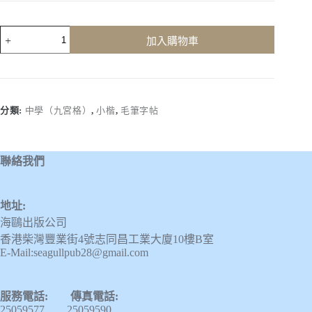
柳
加入購物車
體
小
楷
數
量
分類:
中學（九宮格）
,
小楷
,
毛筆字帖
聯絡我們
地址:
海鷗出版公司
香港柴灣豐業街4號志同昌工業大廈10樓B室
E-Mail:seagullpub28@gmail.com
服務電話: 傳真電話:
25059577 25059590