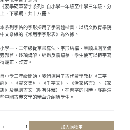
《蒙學硬筆習字系列》自小學一年級至中學三年級，分
上、下學期，共十八冊。
本系列字帖的字形採用了手寫體楷書，以語文教育學院
中文系編的《常用字字形表》為依據。
小學一、二年級從筆畫寫法、字形結構、筆順規則至偏
旁部首，逐項講解，經過反覆臨摹，學生便可以把字寫
得端正、整齊。
自小學三年級開始，我們選用了古代蒙學教材《三字
經》、《賢文集》、《千字文》、《治家格言》、《家
訓》及幾則古文（附有注釋），在習字的同時，亦將這
些中國古典文學的精華介紹給學生。
核
加入購物車