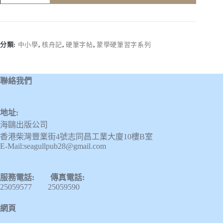
舟
記
數
量
分類:
中小學
,
核舟記
,
硬筆字帖
,
蒙學硬筆習字系列
聯絡我們
地址:
海鷗出版公司
香港柴灣豐業街4號志同昌工業大廈10樓B室
E-Mail:seagullpub28@gmail.com
服務電話: 傳真電話:
25059577 25059590
網頁