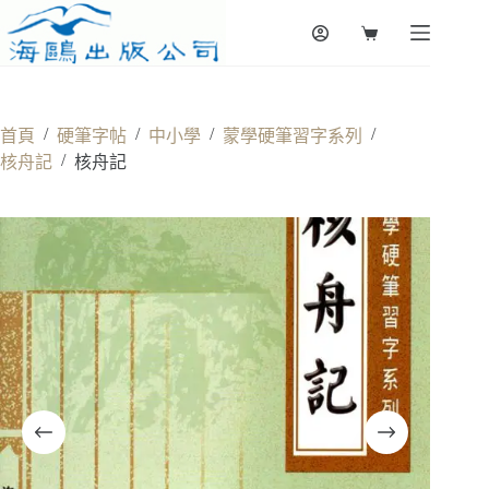
Skip
to
Shopping
content
cart
/
/
/
/
首頁
硬筆字帖
中小學
蒙學硬筆習字系列
/
核舟記
核舟記