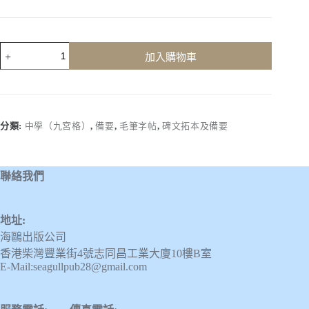
草
加入購物車
書
備
要
數
量
分類:
中學（九宮格）
,
備要
,
毛筆字帖
,
碑文拓本及備要
聯絡我們
地址:
海鷗出版公司
香港柴灣豐業街4號志同昌工業大廈10樓B室
E-Mail:seagullpub28@gmail.com