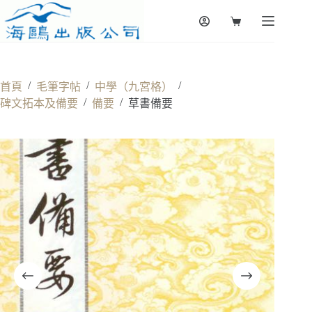
Skip
to
Shopping
content
cart
/
/
/
首頁
毛筆字帖
中學（九宮格）
/
/
碑文拓本及備要
備要
草書備要