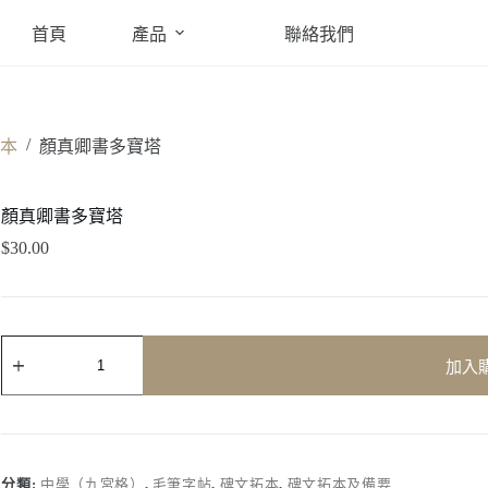
首頁
產品
聯絡我們
/
本
顏真卿書多寶塔
顏真卿書多寶塔
$
30.00
顏
加入
真
卿
書
多
寶
塔
分類:
中學（九宮格）
,
毛筆字帖
,
碑文拓本
,
碑文拓本及備要