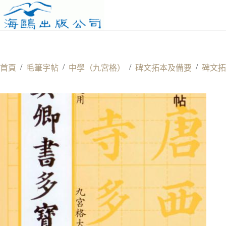
Skip
to
content
/
/
/
/
首頁
毛筆字帖
中學（九宮格）
碑文拓本及備要
碑文拓