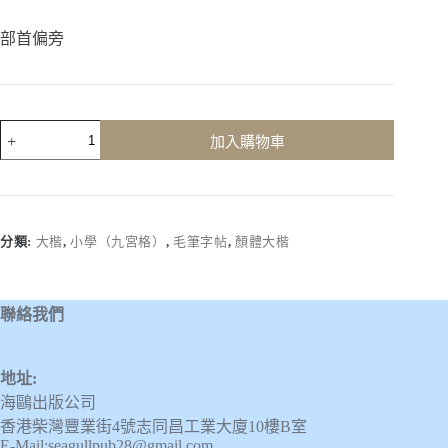
部首偏旁
顏
加入購物車
體
大
楷
(部
首
分類:
大楷
,
小學（九宮格）
,
毛筆字帖
,
顏體大楷
偏
旁)
數
聯絡我們
量
地址:
海鷗出版公司
香港柴灣豐業街4號志同昌工業大廈10樓B室
E-Mail:seagullpub28@gmail.com