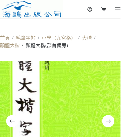
Skip
to
Shopping
content
cart
/
/
/
/
首頁
毛筆字帖
小學（九宮格）
大楷
/
顏體大楷
顏體大楷(部首偏旁)