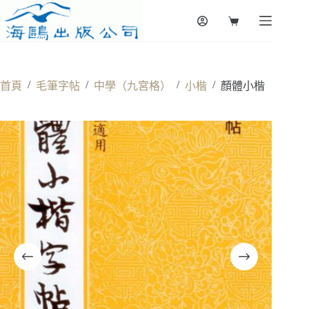
Skip
to
Shopping
content
cart
/
/
/
/
首頁
毛筆字帖
中學（九宮格）
小楷
顏體小楷