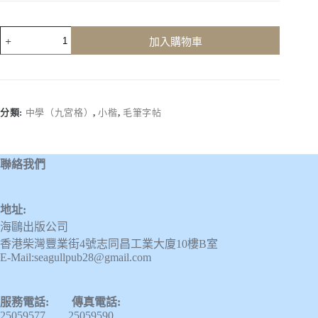
顏
加入購物車
體
小
楷
數
量
分類:
中學（九宮格）
,
小楷
,
毛筆字帖
聯絡我們
地址:
海鷗出版公司
香港柴灣豐業街4號志同昌工業大廈10樓B室
E-Mail:seagullpub28@gmail.com
服務電話: 傳真電話:
25059577 25059590