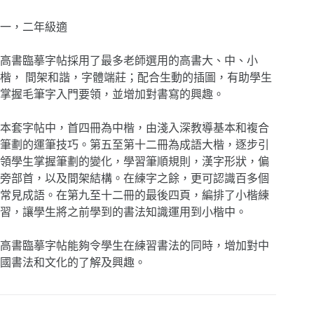
一，二年級適
高書臨摹字帖採用了最多老師選用的高書大、中、小
楷， 間架和諧，字體端莊；配合生動的插圖，有助學生
掌握毛筆字入門要領，並增加對書寫的興趣。
本套字帖中，首四冊為中楷，由淺入深教導基本和複合
筆劃的運筆技巧。第五至第十二冊為成語大楷，逐步引
領學生掌握筆劃的變化，學習筆順規則，漢字形狀，偏
旁部首，以及間架結構。在練字之餘，更可認識百多個
常見成語。在第九至十二冊的最後四頁，編排了小楷練
習，讓學生將之前學到的書法知識運用到小楷中。
高書臨摹字帖能夠令學生在練習書法的同時，增加對中
國書法和文化的了解及興趣。