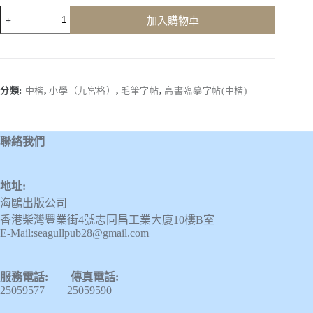
高
加入購物車
書
臨
摹
字
帖
分類:
中楷
,
小學（九宮格）
,
毛筆字帖
,
高書臨摹字帖(中楷)
(第
一
冊)
聯絡我們
數
量
地址:
海鷗出版公司
香港柴灣豐業街4號志同昌工業大廈10樓B室
E-Mail:seagullpub28@gmail.com
服務電話: 傳真電話:
25059577 25059590