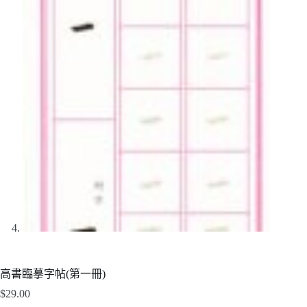
高書臨摹字帖(第一冊)
$
29.00