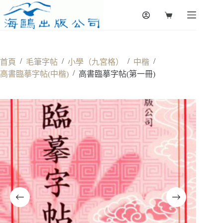
Skip
to
Shopping
content
cart
/
/
/
/
首頁
毛筆字帖
小學（九宮格）
中楷
/
高書臨摹字帖(中楷)
高書臨摹字帖(第一冊)