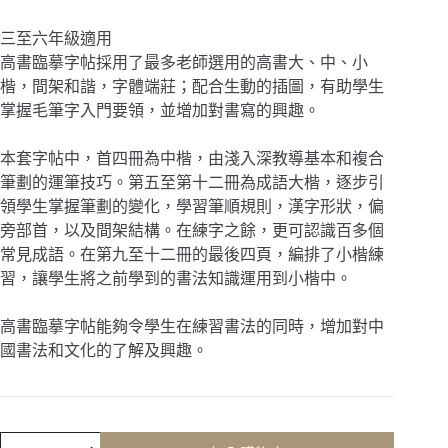
三至六年級適用
高書臨摹字帖採用了最多老師選用的高書大、中、小
楷，間架和諧，字體端莊；配合生動的插圖，有助學生
掌握毛筆字入門要領，並增加對書寫的興趣。
本套字帖中，首四冊為中楷，由淺入深教導基本和複合
筆劃的運筆技巧。第五至第十二冊為成語大楷，逐步引
領學生掌握筆劃的變化，學習筆順規則，漢字形狀，偏
旁部首，以及間架結構。在練字之餘，更可認識百多個
常見成語。在第九至十二冊的最後四頁，編排了小楷練
習，讓學生將之前學到的書法知識運用到小楷中。
高書臨摹字帖能夠令學生在練習書法的同時，增加對中
國書法和文化的了解及興趣。
高