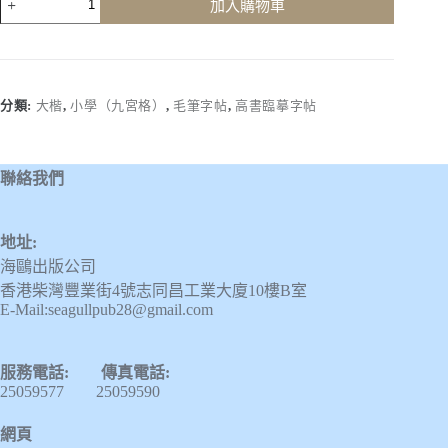
加入購物車
書
臨
摹
字
帖
分類:
大楷
,
小學（九宮格）
,
毛筆字帖
,
高書臨摹字帖
(第
十
二
聯絡我們
冊)
數
量
地址:
海鷗出版公司
香港柴灣豐業街4號志同昌工業大廈10樓B室
E-Mail:seagullpub28@gmail.com
服務電話: 傳真電話:
25059577 25059590
網頁