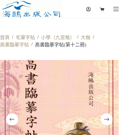
Skip
to
Shopping
content
cart
/
/
/
/
首頁
毛筆字帖
小學（九宮格）
大楷
/
高書臨摹字帖
高書臨摹字帖(第十二冊)