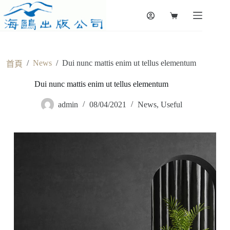
Skip
to
Shopping
content
cart
/
News
/
Dui nunc mattis enim ut tellus elementum
首頁
Dui nunc mattis enim ut tellus elementum
admin
08/04/2021
News
,
Useful