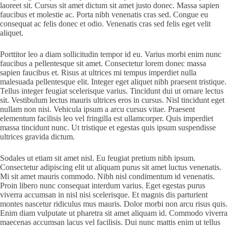
laoreet sit. Cursus sit amet dictum sit amet justo donec. Massa sapien
faucibus et molestie ac. Porta nibh venenatis cras sed. Congue eu
consequat ac felis donec et odio. Venenatis cras sed felis eget velit
aliquet.
Porttitor leo a diam sollicitudin tempor id eu. Varius morbi enim nunc
faucibus a pellentesque sit amet. Consectetur lorem donec massa
sapien faucibus et. Risus at ultrices mi tempus imperdiet nulla
malesuada pellentesque elit. Integer eget aliquet nibh praesent tristique.
Tellus integer feugiat scelerisque varius. Tincidunt dui ut ornare lectus
sit. Vestibulum lectus mauris ultrices eros in cursus. Nisl tincidunt eget
nullam non nisi. Vehicula ipsum a arcu cursus vitae. Praesent
elementum facilisis leo vel fringilla est ullamcorper. Quis imperdiet
massa tincidunt nunc. Ut tristique et egestas quis ipsum suspendisse
ultrices gravida dictum.
Sodales ut etiam sit amet nisl. Eu feugiat pretium nibh ipsum.
Consectetur adipiscing elit ut aliquam purus sit amet luctus venenatis.
Mi sit amet mauris commodo. Nibh nisl condimentum id venenatis.
Proin libero nunc consequat interdum varius. Eget egestas purus
viverra accumsan in nisl nisi scelerisque. Et magnis dis parturient
montes nascetur ridiculus mus mauris. Dolor morbi non arcu risus quis.
Enim diam vulputate ut pharetra sit amet aliquam id. Commodo viverra
maecenas accumsan lacus vel facilisis. Dui nunc mattis enim ut tellus